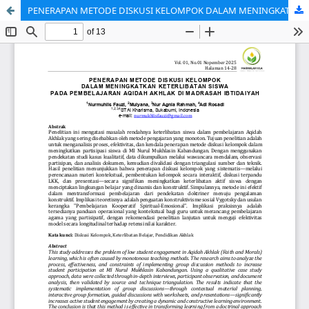
PENERAPAN METODE DISKUSI KELOMPOK DALAM MENINGKATKAN KETERLIBATAN SISWA DALAM PEMBELAJARAN AQIDAH AKHLAK DI MI